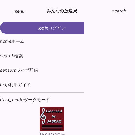
みんなの放送局
search
menu
ログイン
login
pe
home
ホーム
search
検索
sensors
ライブ配信
help
利用ガイド
dark_mode
ダークモード
JASRAC許諾